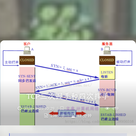
TCP三次握手和四次挥手
2026-3-25 10:29
|
文章
,
计算机网络
|
439
2989 字
|
12 分钟