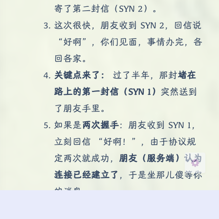
寄了第二封信（SYN 2）。
这次很快，朋友收到 SYN 2，回信说
“好啊”，你们见面，事情办完，各
夜间模式
回各家。
Sans Serif
Serif
关键点来了：
过了半年，那封
堵在
路上的第一封信（SYN 1）
突然送到
浅阴影
深阴影
了朋友手里。
关闭
日落
暗化
灰度
如果是
两次握手
：朋友收到 SYN 1，
立刻回信 “好啊！”，由于协议规
定两次就成功，
朋友（服务端）认为
连接已经建立了
，于是坐那儿傻等你
的消息。
但此时的你（客户端）根本没想约