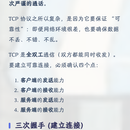
次严谨的通话
。
TCP 协议之所以复杂，是因为它要保证 “可
靠性”：即便网络环境很差，也要确保数据
不丢、不错、不乱。
TCP 是
全双工
通信（双方都能同时收发）。
要建立可靠连接，必须确认四个点：
客户端
的
发送
能力
客户端
的
接收
能力
服务端
的
发送
能力
服务端
的
接收
能力
三次握手 (建立连接)