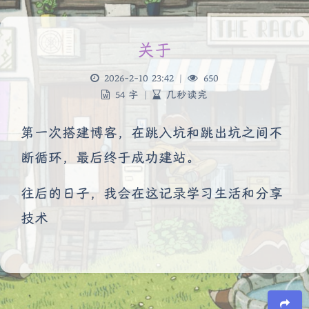
关于
2026-2-10 23:42
|
650
54 字
|
几秒读完
第一次搭建博客，在跳入坑和跳出坑之间不
断循环，最后终于成功建站。
往后的日子，我会在这记录学习生活和分享
技术
夜间模式
Sans Serif
Serif
浅阴影
深阴影