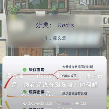
分类：
Redis
1 篇文章
面试官：“Redis 缓存雪崩、缓存击
穿、缓存穿透分别是啥？如何解
决？”，我：“。。。”
夜间模式
2026-5-23 16:38
|
Redis
|
233