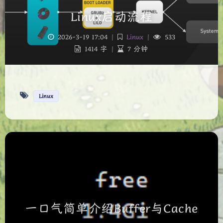
Linux启动流程
2026-3-19 17:04
|
Linux
|
533
1414 字
|
7 分钟
Linux
夜间模式
Sans Serif
Serif
浅阴影
深阴影
关闭
日落
暗化
灰度
一口气简单介绍Buffer与Cache