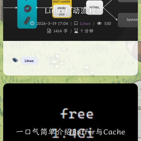
Linux启动流程
2026-3-19 17:04
|
Linux
|
530
1414 字
|
7 分钟
Linux
夜间模式
Sans Serif
Serif
浅阴影
深阴影
关闭
日落
暗化
灰度
一口气简单介绍Buffer与Cache