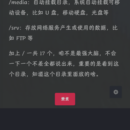
/media：自动挂载目录，系统自动挂载可移
动设备，比如 U 盘，移动硬盘，光盘等
夜间模式
/srv：存放网络服务产生或使用的数据，比
如 FTP 等
Sans Serif
Serif
浅阴影
深阴影
加上 / 一共 17 个，咱不是最强大脑，不会
一下一个不差全都说出来，重要的是看到这
关闭
日落
暗化
灰度
个目录，知道这个目录里面放的啥。
赞赏
觉得有帮助可以投喂下博主哦~感谢！