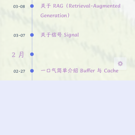
关于 RAG（Retrieval-Augmented
03-08
Sans Serif
Serif
Generation）
浅阴影
深阴影
关于信号 Signal
03-07
关闭
日落
暗化
灰度
2 月
一口气简单介绍 Buffer 与 Cache
02-27
Linux 目录结构
02-27
文件与磁盘的爱恨情仇
02-27
大一目标
02-12