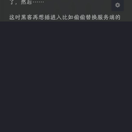
了，然后……
这时黑客再想插进入比如偷偷替换服务端的
公钥，那不好意思，客户端只相信权威机构
的公钥能解析的证书，即便黑客自己也有
CA 机构颁发给他自己的证书，比如说是 B，
虽然客户端可以解密，但是客户端也不会
认，因为证书是和域名绑定的，而域名是唯
一的，所以客户端只认 A 签名的公钥
这就完全理解了 CA 证书在做个什么事情
了，接下来我们就应用到 Kubernetes 中，
看看这些组件的安全交互是如何进行的吧