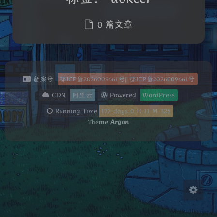
0 篇文章
夜间模式
备案号
鄂ICP备2026009661号
|
鄂ICP备2026009661号
CDN
阿里云
Powered
WordPress
Sans Serif
Serif
Running Time
177
days
0
H
11
M
33
S
Theme
Argon
浅阴影
深阴影
关闭
日落
暗化
灰度