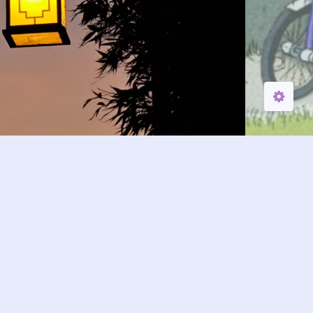
关闭
日落
暗化
灰度
299