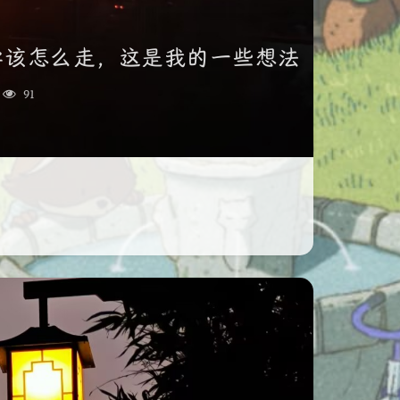
学该怎么走，这是我的一些想法
91
夜间模式
Sans Serif
Serif
浅阴影
深阴影