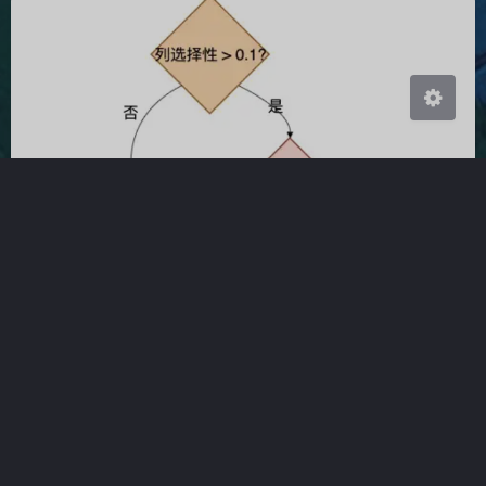
关闭
日落
暗化
灰度