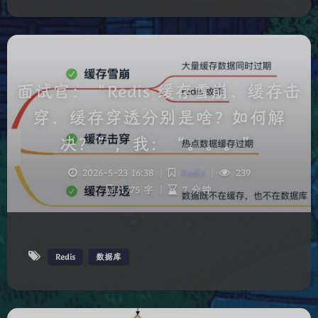
面试官：“Redis 缓存雪崩、缓存击
穿、缓存穿透分别是啥？如何解
决？”，我：“。。。”
2026-5-23 16:38
|
Redis
|
239
1775 字
|
7 分钟
夜间模式
Sans Serif
Serif
Redis
数据库
浅阴影
深阴影