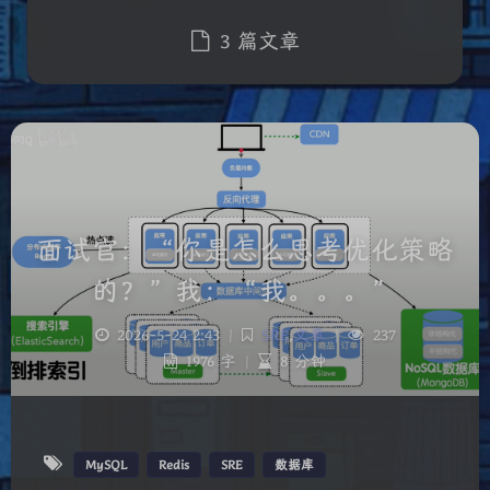
3 篇文章
面试官：“你是怎么思考优化策略
的？”我：“我。。。”
2026-5-24 2:43
|
SRE
,
文章
|
237
1976 字
|
8 分钟
MySQL
Redis
SRE
数据库