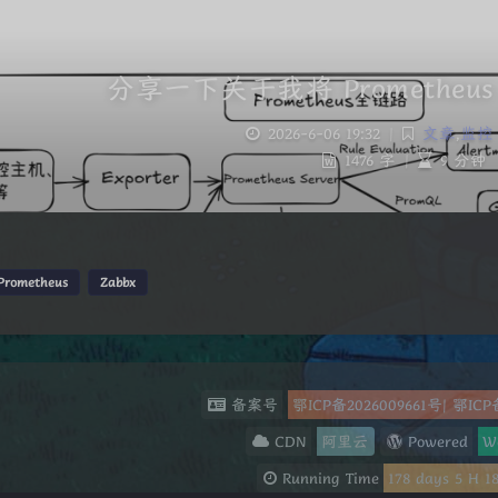
分享一下关于我将 Promethe
2026-6-06 19:32
|
文章
,
监控
1476 字
|
9 分钟
Prometheus
Zabbx
备案号
鄂ICP备2026009661号
|
鄂ICP
CDN
阿里云
Powered
W
Running Time
178
days
5
H
1