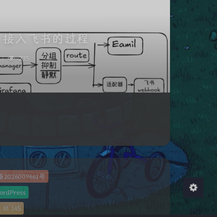
us 接入飞书的过程
夜间模式
|
235
Sans Serif
Serif
浅阴影
深阴影
关闭
日落
暗化
灰度
备2026009661号
ordPress
8
M
15
S